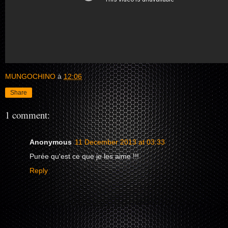
MUNGOCHINO
à
12:06
Share
1 comment:
Anonymous
11 December 2013 at 03:33
Purée qu'est ce que je les aime !!!
Reply