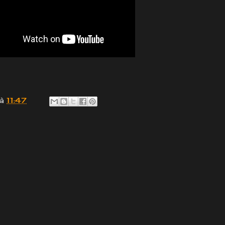
à
11:47