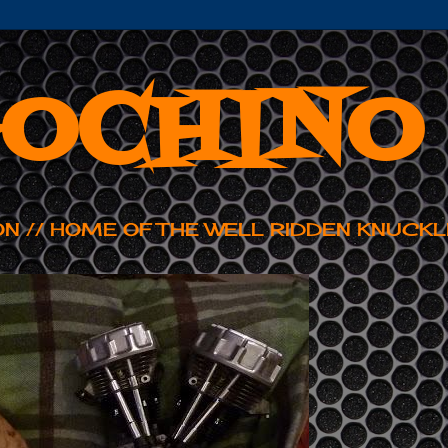
OCHINO
ON // HOME OF THE WELL RIDDEN KNUCKL