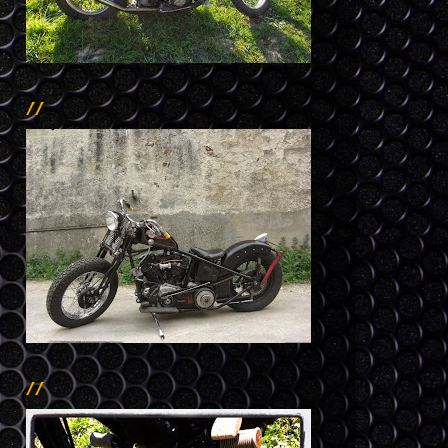
//
//