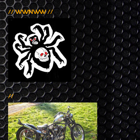
// WWNWW //
//