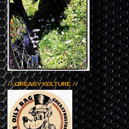
// GREASY KULTURE //