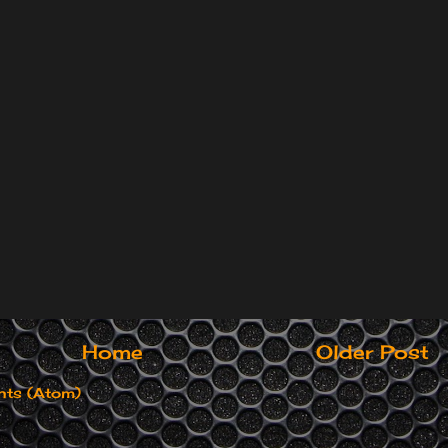
Home
Older Post
ts (Atom)