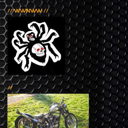
// WWNWW //
//