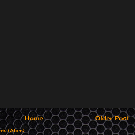
Home
Older Post
ts (Atom)