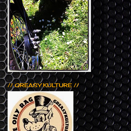
// GREASY KULTURE //