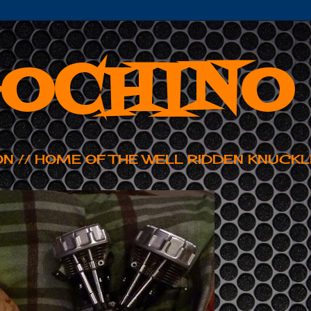
OCHINO
ON // HOME OF THE WELL RIDDEN KNUCKL