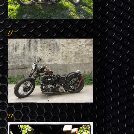
//
//