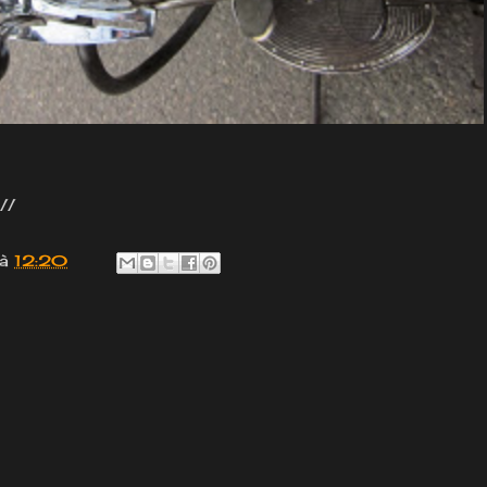
//
à
12:20