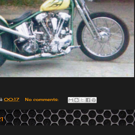
à
00:17
No comments:
21