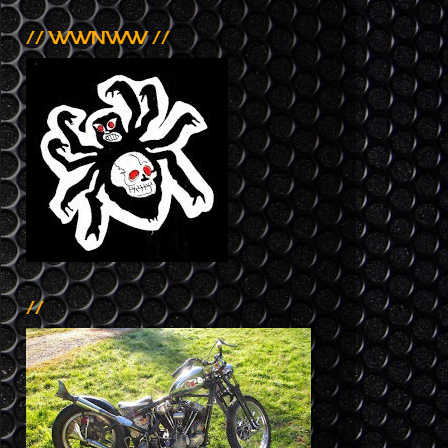
// WWNWW //
//