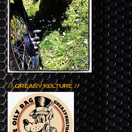
// GREASY KULTURE //