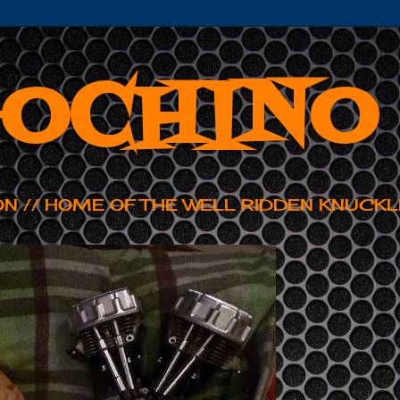
OCHINO
ON // HOME OF THE WELL RIDDEN KNUCKL