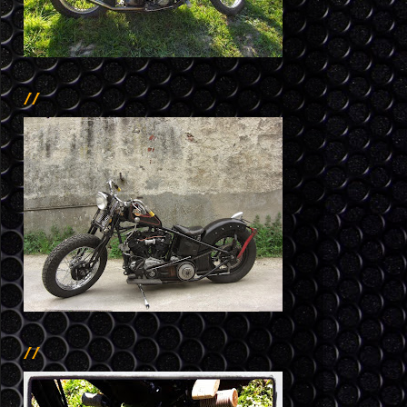
//
//