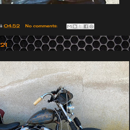
à
04:52
No comments:
021