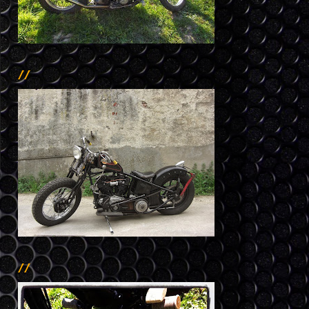
//
//