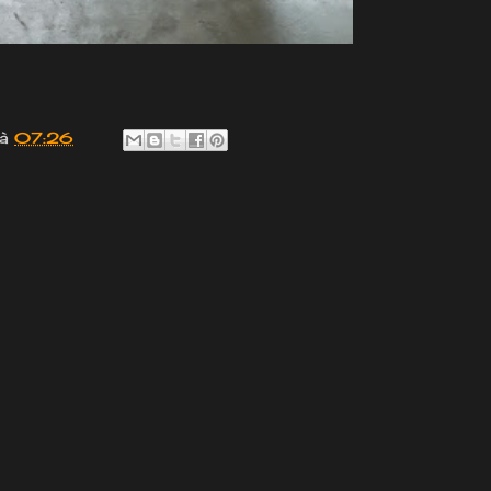
à
07:26