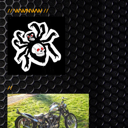
// WWNWW //
//