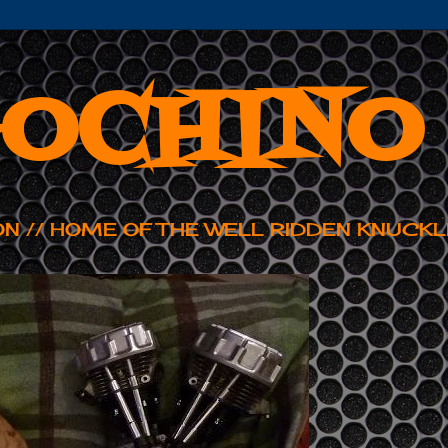
OCHINO
ON // HOME OF THE WELL RIDDEN KNUCKL