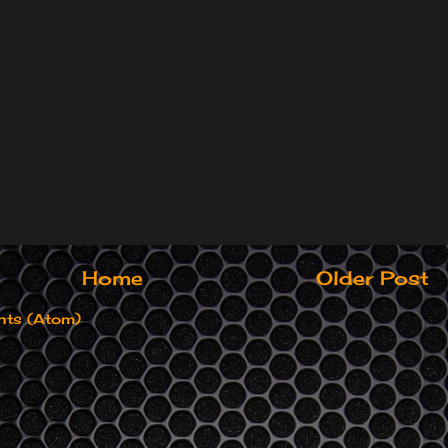
Home
Older Post
ts (Atom)