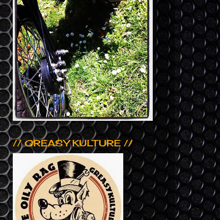
// GREASY KULTURE //