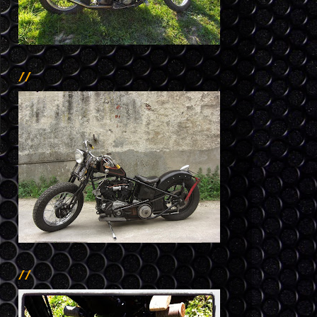
//
//