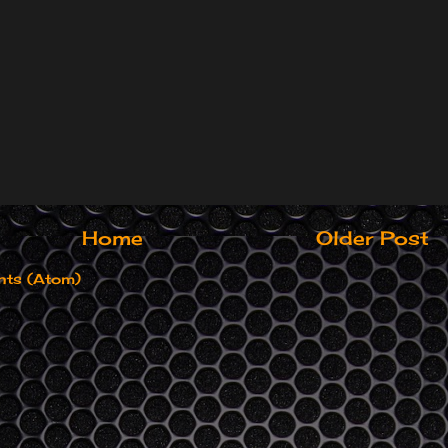
Home
Older Post
ts (Atom)