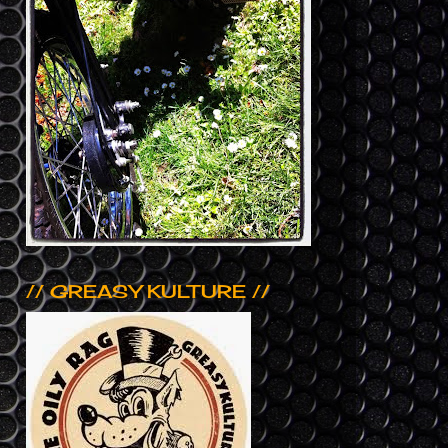
// GREASY KULTURE //