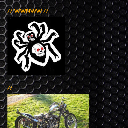
// WWNWW //
//