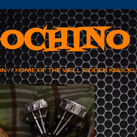
OCHINO
ON // HOME OF THE WELL RIDDEN KNUCKL