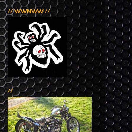
// WWNWW //
//