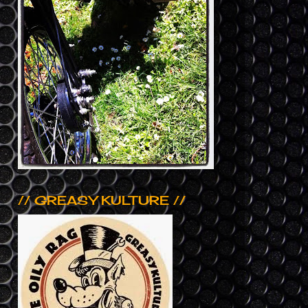
// GREASY KULTURE //