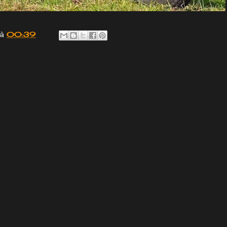
à
00:39