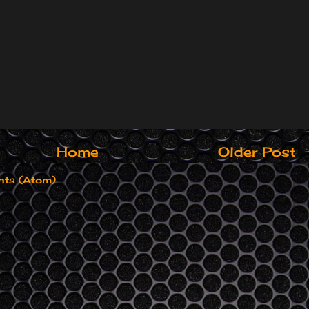
Home
Older Post
ts (Atom)