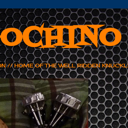
OCHINO
ON // HOME OF THE WELL RIDDEN KNUCKL