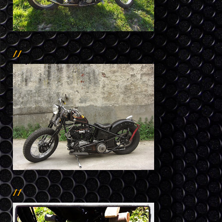
//
//