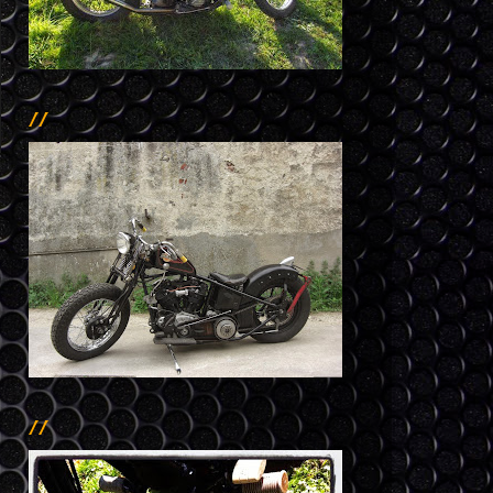
//
//