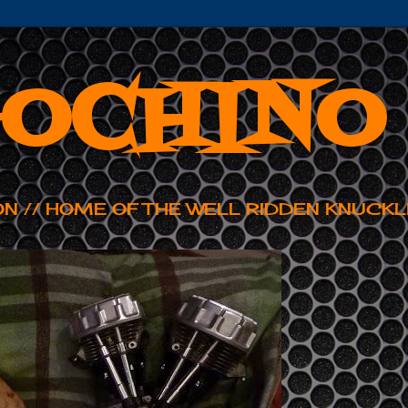
OCHINO
ON // HOME OF THE WELL RIDDEN KNUCKL