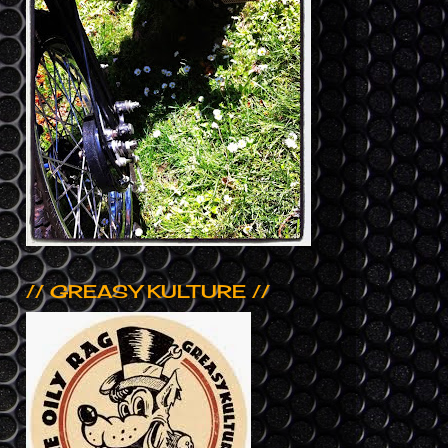
// GREASY KULTURE //