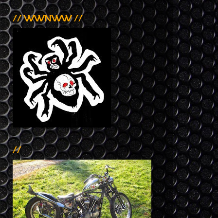
// WWNWW //
//