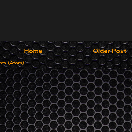
Home
Older Post
ts (Atom)