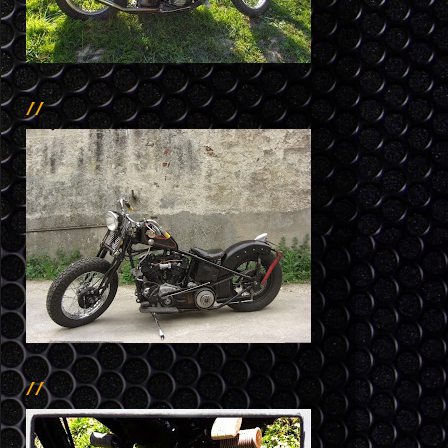
//
//