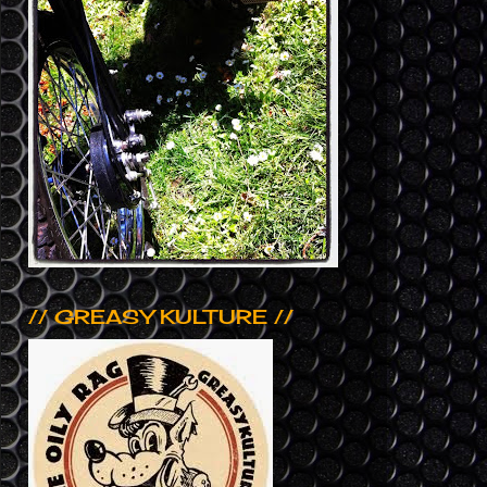
// GREASY KULTURE //