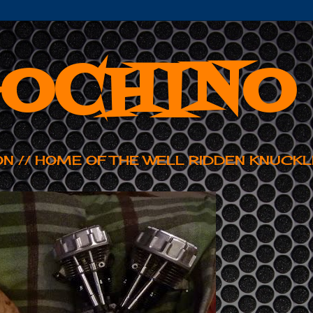
OCHINO
ON // HOME OF THE WELL RIDDEN KNUCKL