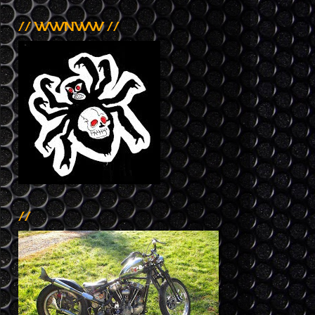
// WWNWW //
//