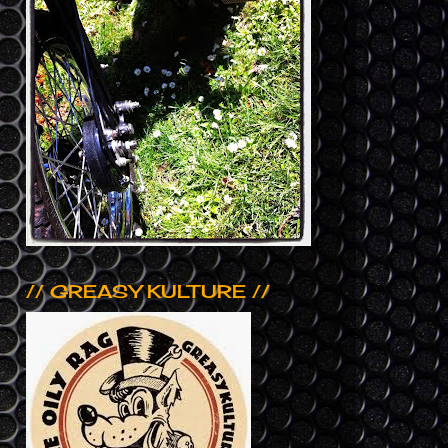
// GREASY KULTURE //