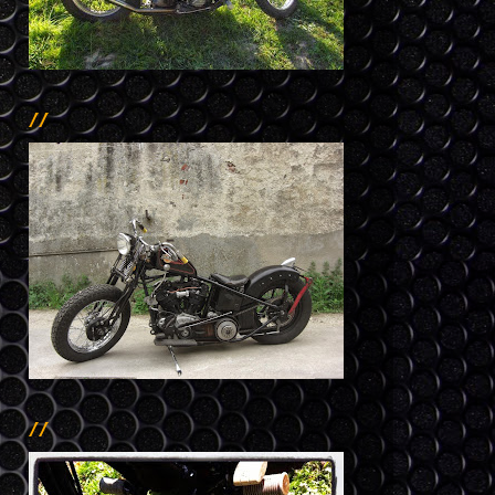
//
//