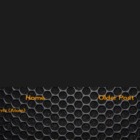
Home
Older Post
ts (Atom)