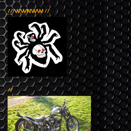
// WWNWW //
//