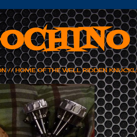
OCHINO
ON // HOME OF THE WELL RIDDEN KNUCKL