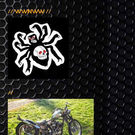
// WWNWW //
//