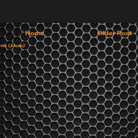
Home
Older Post
ts (Atom)