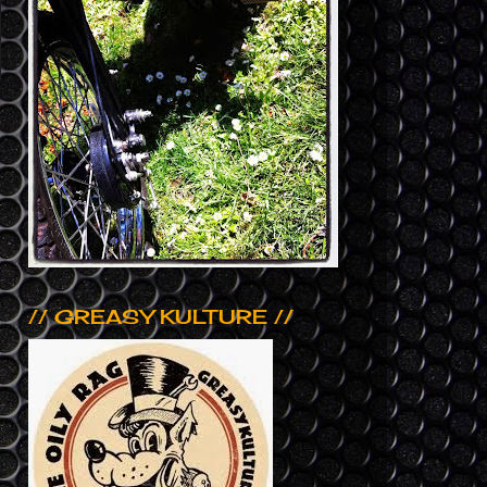
// GREASY KULTURE //