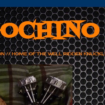
OCHINO
ON // HOME OF THE WELL RIDDEN KNUCKL