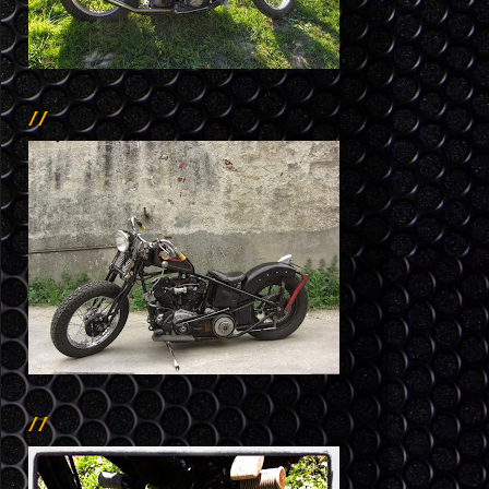
//
//